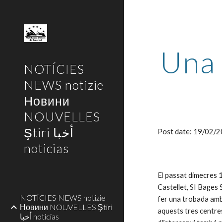
Sk
Una 
NOTÍCIES
NEWS notizie
Новини
NOUVELLES
Ştiri أخبا
Post date: 19/02/
noticias
El passat dimecres 1
Castellet, SI Bages 
NOTÍCIES NEWS notizie
fer una trobada amb
Новини NOUVELLES Ştiri
aquests tres centres
أخبا noticias