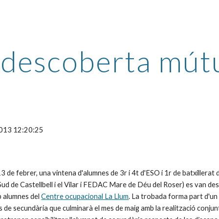
ip to main content
Skip to navigat
descoberta mút
2013 12:20:25
3 de febrer, una vintena d'alumnes de 3r i 4t d'ESO i 1r de batxillerat
Sud de Castellbell i el Vilar i FEDAC Mare de Déu del Roser) es van des
 alumnes del 
Centre ocupacional La Llum
. La trobada forma part d'un 
 de secundària que culminarà el mes de maig amb la realització conjunta