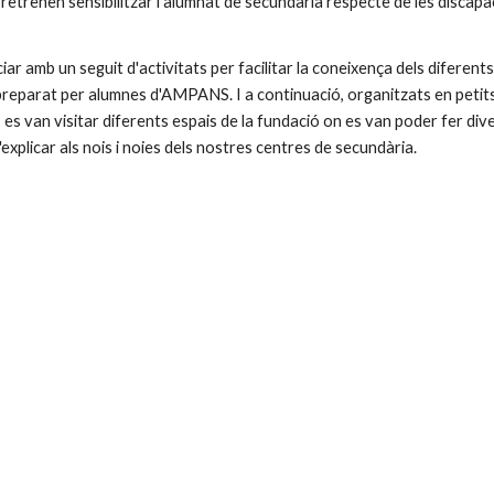
etrenen sensibilitzar l'alumnat de secundària respecte de les discapacita
iar amb un seguit d'activitats per facilitar la coneixença dels diferents
reparat per alumnes d'AMPANS. I a continuació, organitzats en petits
 es van visitar diferents espais de la fundació on es van poder fer div
explicar als nois i noies dels nostres centres de secundària.