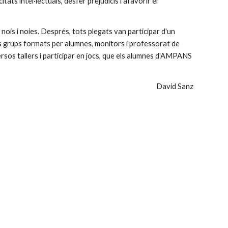
ts intel·lectuals, desfer prejudicis i afavorir el 
 nois i noies. Després, tots plegats van participar d'un 
 grups formats per alumnes, monitors i professorat de 
ersos tallers i participar en jocs, que els alumnes d'AMPANS 
                                                                    David Sanz