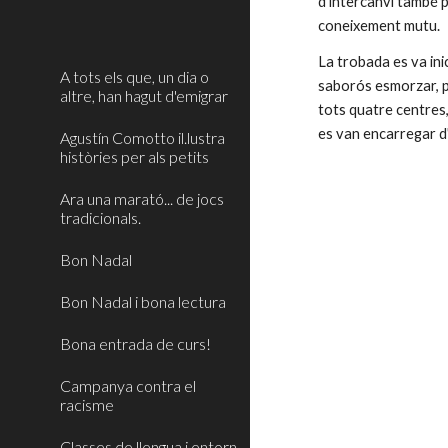
d'intercanvi també pr
coneixement mutu.
La trobada es va inic
A tots els que, un dia o
saborós esmorzar, p
altre, han hagut d'emigrar
tots quatre centres,
es van encarregar d'
Agustín Comotto il.lustra
històries per als petits
Ara una marató... de jocs
tradicionals.
Bon Nadal
Bon Nadal i bona lectura
Bona entrada de curs!
Campanya contra el
racisme
Classes de llengua i entorn