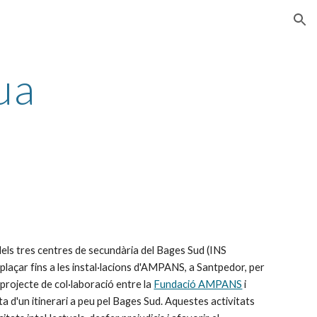
ion
ua
 dels tres centres de secundària del Bages Sud (INS 
plaçar fins a les instal·lacions d'AMPANS, a Santpedor, per 
projecte de col·laboració entre la 
Fundació AMPANS
 i 
 d'un itinerari a peu pel Bages Sud. Aquestes activitats 