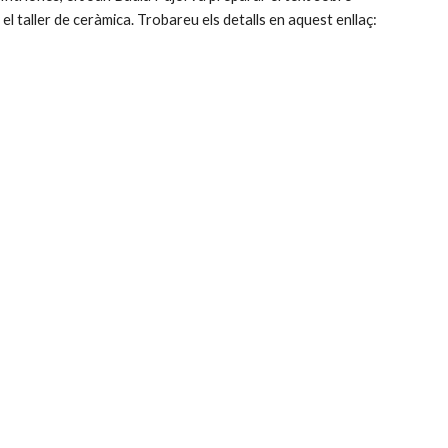
Verdaguer i el Miquel Àngel Gili hi va posar la veu. Després vam poder visitar la biblioteca i el taller de ceràmica. Trobareu els detalls en aquest enllaç: 