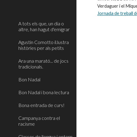
Jornada de treball 
A tots els que, un dia o
altre, han hagut d'emigrar
Agustín Comotto il.lustra
històries per als petits
Ara una marató... de jocs
tradicionals.
Bon Nadal
Bon Nadal i bona lectura
Bona entrada de curs!
Campanya contra el
racisme
Classes de llengua i entorn