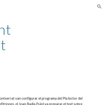
ion
nt 
t
ntserrat van configurar el programa del Pla lector del 
triones, el Joan Badia Pujol va preparar el text sobre 