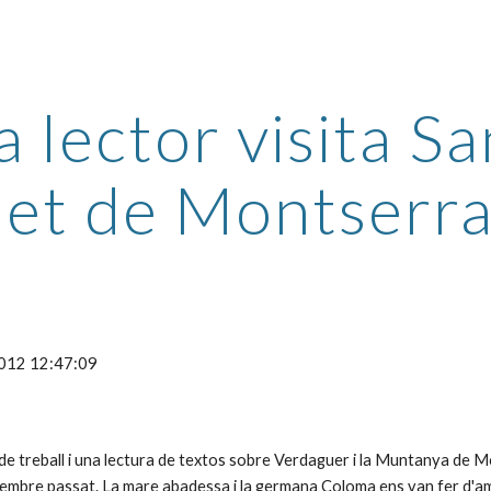
ip to main content
Skip to navigat
a lector visita Sa
et de Montserra
2012 12:47:09
de treball i una lectura de textos sobre Verdaguer i la Muntanya de Mo
embre passat. La mare abadessa i la germana Coloma ens van fer d'amfi