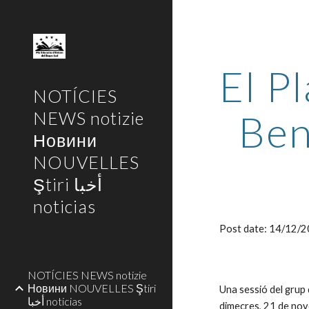
Sk
El Pl
NOTÍCIES
Ben
NEWS notizie
Новини
NOUVELLES
Ştiri أخبا
noticias
Post date: 14/12/
NOTÍCIES NEWS notizie
Новини NOUVELLES Ştiri
Una sessió del grup 
أخبا noticias
dimecres, 21 de nov