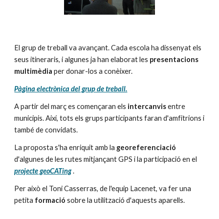
El grup de treball va avançant. Cada escola ha dissenyat els 
seus itineraris, i algunes ja han elaborat les 
presentacions 
multimèdia 
per donar-los a conèixer.
Pàgina electrònica del grup de treball.
A partir del març es començaran els 
intercanvis
 entre 
municipis. Així, tots els grups participants faran d'amfitrions i 
també de convidats.
La proposta s'ha enriquit amb la 
georeferenciació
d'algunes de les rutes mitjançant GPS i la participació en el 
projecte geoCATing
 .
Per això el Toni Casserras, de l'equip Lacenet, va fer una 
petita 
formació
 sobre la utilització d'aquests aparells.